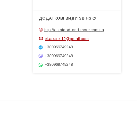
http://asiafood-and-more.com.ua
ekat.strel.12@gmail.com
+380969749248
+380969749248
+380969749248