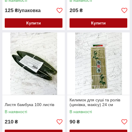
В наявності
В наявності
125
205
₴/упаковка
₴
Купити
Купити
Килимок для суші та ролів
Листя бамбука 100 листів
(цинівка, макісу) 24 см
В наявності
В наявності
210
90
₴
₴