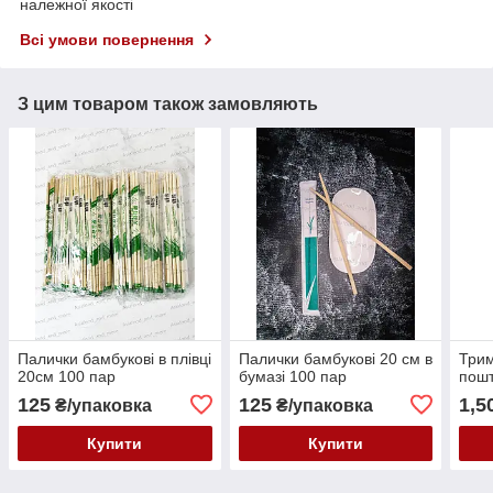
належної якості
Всі умови повернення
З цим товаром також замовляють
Палички бамбукові в плівці
Палички бамбукові 20 см в
Трим
20см 100 пар
бумазі 100 пар
пош
125
125
1,5
₴/упаковка
₴/упаковка
Купити
Купити