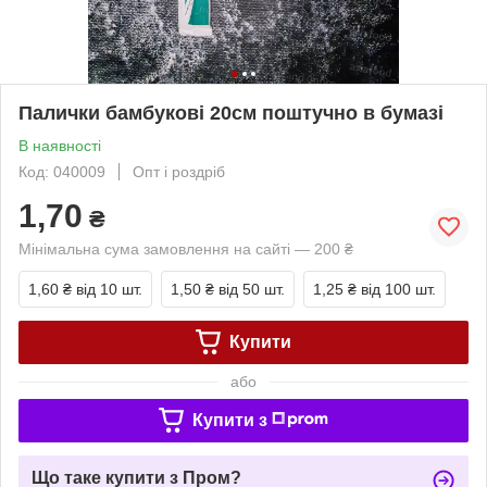
Палички бамбукові 20см поштучно в бумазі
В наявності
Код: 040009
Опт і роздріб
1,70
₴
Мінімальна сума замовлення на сайті — 200 ₴
1,60 ₴
від 10 шт.
1,50 ₴
від 50 шт.
1,25 ₴
від 100 шт.
Купити
або
Купити з
Що таке купити з Пром?