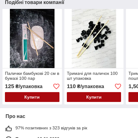
Подібні товари компанії
Палички бамбукові 20 см в
Тримачі для паличок 100
Трим
бумазі 100 пар
шт упаковка
пош
125
110
1,5
₴/упаковка
₴/упаковка
Купити
Купити
Про нас
97% позитивних з 323 відгуків за рік