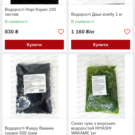
Водорості Норі Корея 100
листків
Водорості Даші комбу 1 кг
В наявності
В наявності
830
1 160
₴
₴/кг
Купити
Купити
Салат чука з морських
Водорості Фуеру Вакаме
водоростей HIYASHI
сушені 500 грам
WAKAME 1кг