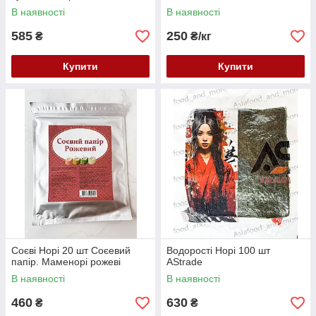
В наявності
В наявності
585
250
₴
₴/кг
Купити
Купити
Соєві Норі 20 шт Соєевий
Водорості Норі 100 шт
папір. Маменорі рожеві
AStrade
В наявності
В наявності
460
630
₴
₴