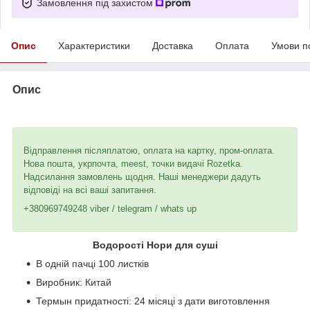
Замовлення під захистом
Опис
Характеристики
Доставка
Оплата
Умови п
Опис
Відправлення післяплатою, оплата на картку, пром-оплата.
Нова пошта, укрпочта, meest, точки видачі Rozetka.
Надсилання замовлень щодня. Наші менеджери дадуть
відповіді на всі ваші запитання.
+380969749248 viber / telegram / whats up
Водорості Нори для суші
В одній пачці 100 листків
Виробник: Китай
Термын придатності: 24 місяці з дати виготовлення