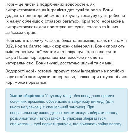
Норі – це листи з подрібнених водоростей, які
використовуються як інгредієнт для суші та ролів. Вони
додають неповторний смак та хрустку текстуру суші, роблячи
їх найулюбленішою стравою багатьох. Крім того, норі можна
використовувати для приготування супів, салатів та інших
азійських страв.
Норі містять велику кількість білка та вітамінів, таких як вітамін
В12, йод та багато інших корисних мінералів. Вони сприяють
зміцненню імунної системи та покращує стан волосся та
шкіри Наши норі відзначаються високою якістю та
натуральністю. Вони гнучкі, достатньо щільні та смачні.
Водорості норі - готовий продукт, тому інгредієнт не потрібно
варити або замочувати попередньо, інакше при готуванні лист
норі може порватися.
Умови зберігання
У сухому місці, без попадання прямих
сонячних променів, обов'язково в закритому вигляді (для
цього на упаковці є спеціальний замочок). При
неправильному заощадженні листи можуть вбирати вологу,
розм'якшитися і зіпсуватися. В упаковці зберігається
силікагель – сухі пористі гранули, що вбирають зайву вологу.