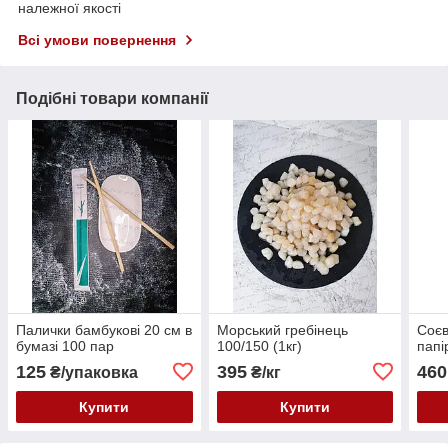
належної якості
Всі умови повернення
Подібні товари компанії
Палички бамбукові 20 см в
Морський гребінець
Соєв
бумазі 100 пар
100/150 (1кг)
папі
125
395
460
₴/упаковка
₴/кг
Купити
Купити