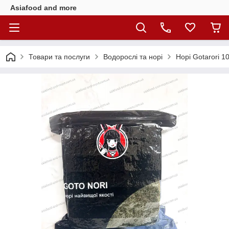
Asiafood and more
Товари та послуги
Водорослі та норі
Норі Gotarori 1