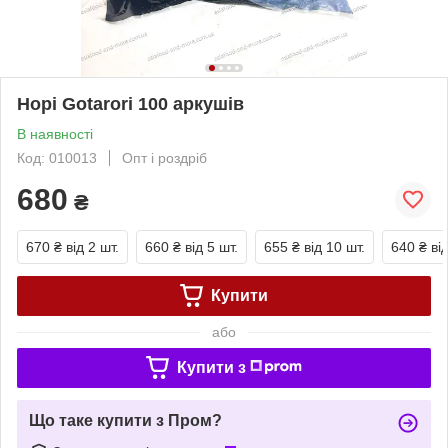
Норі Gotarori 100 аркушів
В наявності
Код: 010013
Опт і роздріб
680
₴
670 ₴
від 2 шт.
660 ₴
від 5 шт.
655 ₴
від 10 шт.
640 ₴
ві
Купити
або
Купити з
Що таке купити з Пром?