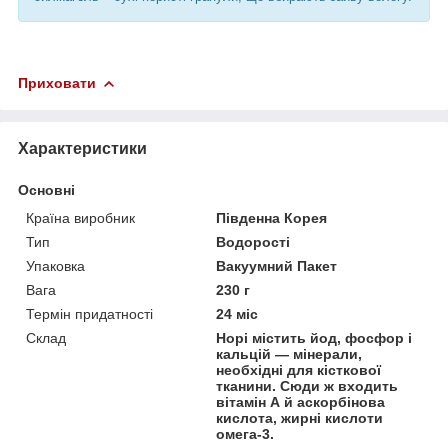
Приховати
Характеристики
Основні
Країна виробник
Південна Корея
Тип
Водорості
Упаковка
Вакуумний Пакет
Вага
230 г
Термін придатності
24 міс
Склад
Норі містить йод, фосфор і
кальцій — мінерали,
необхідні для кісткової
тканини. Сюди ж входить
вітамін А й аскорбінова
кислота, жирні кислоти
омега-3.