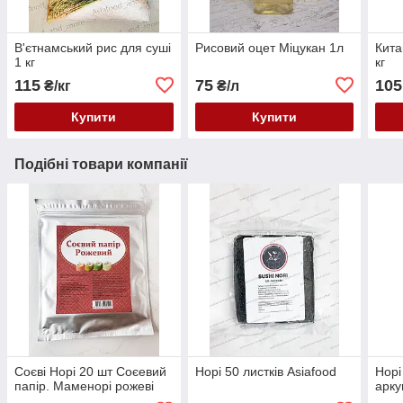
В'єтнамський рис для суші
Рисовий оцет Міцукан 1л
Кита
1 кг
кг
115
75
105
₴/кг
₴/л
Купити
Купити
Подібні товари компанії
Соєві Норі 20 шт Соєевий
Норі 50 листків Asiafood
Норі
папір. Маменорі рожеві
арку