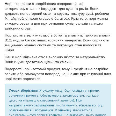
Норі – це листи з подрібнених водоростей, які
використовуються як інгредієнт для суші та ролів. Вони
додають неповторний смак та хрустку текстуру суші, роблячи
їх найулюбленішою стравою багатьох. Крім того, норі можна
використовувати для приготування супів, салатів та інших
азійських страв.
Норі містять велику кількість білка та вітамінів, таких як вітамін
В12, йод та багато інших корисних мінералів. Вони сприяють
зміцненню імунної системи та покращує стан волосся та
шкіри
Наши норі відзначаються високою якістю та натуральністю.
Вони гнучкі, достатньо щільні та смачні.
Водорості норі - готовий продукт, тому інгредієнт не потрібно
варити або замочувати попередньо, інакше при готуванні лист
норі може порватися.
Умови зберігання
У сухому місці, без попадання прямих
сонячних променів, обов'язково в закритому вигляді (для
цього на упаковці є спеціальний замочок). При
неправильному заощадженні листи можуть вбирати вологу,
розм'якшитися і зіпсуватися. В упаковці зберігається
силікагель – сухі пористі гранули, що вбирають зайву вологу.