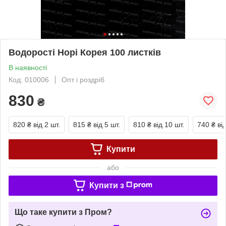
Водорості Норі Корея 100 листків
В наявності
Код: 010006
Опт і роздріб
830
₴
820 ₴
від 2 шт.
815 ₴
від 5 шт.
810 ₴
від 10 шт.
740 ₴
ві
Купити
або
Купити з
Що таке купити з Пром?