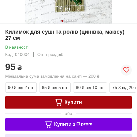
Килимок для суші та ролів (цинівка, макісу)
27 см
В наявності
Код: 040004
Опт і роздріб
95
₴
Мінімальна сума замовлення на сайті — 200 ₴
90 ₴
від 2 шт.
85 ₴
від 5 шт.
80 ₴
від 10 шт.
75 ₴
від 20 ш
Купити
або
Купити з