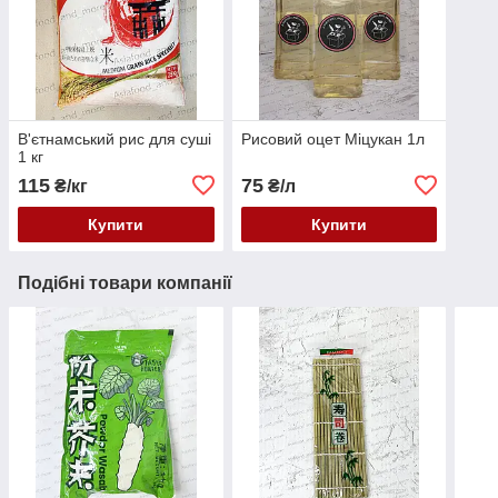
В'єтнамський рис для суші
Рисовий оцет Міцукан 1л
1 кг
115
75
₴/кг
₴/л
Купити
Купити
Подібні товари компанії