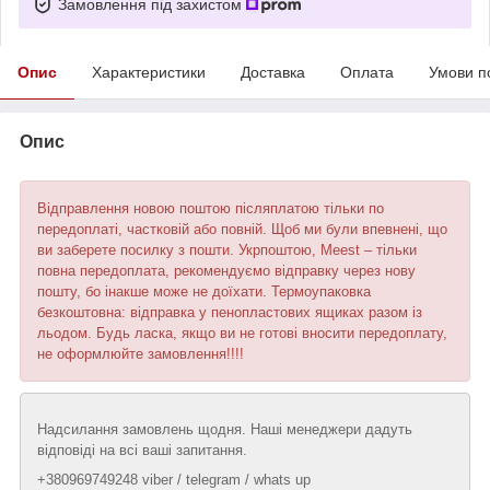
Замовлення під захистом
Опис
Характеристики
Доставка
Оплата
Умови п
Опис
Відправлення новою поштою післяплатою тільки по
передоплаті, частковій або повній. Щоб ми були впевнені, що
ви заберете посилку з пошти. Укрпоштою, Meest – тільки
повна передоплата, рекомендуємо відправку через нову
пошту, бо інакше може не доїхати. Термоупаковка
безкоштовна: відправка у пенопластових ящиках разом із
льодом. Будь ласка, якщо ви не готові вносити передоплату,
не оформлюйте замовлення!!!!
Надсилання замовлень щодня. Наші менеджери дадуть
відповіді на всі ваші запитання.
+380969749248 viber / telegram / whats up