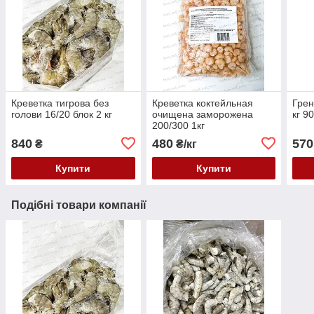
Креветка тигрова без
Креветка коктейльная
Грен
голови 16/20 блок 2 кг
очищена заморожена
кг 9
200/300 1кг
840
480
570
₴
₴/кг
Купити
Купити
Подібні товари компанії