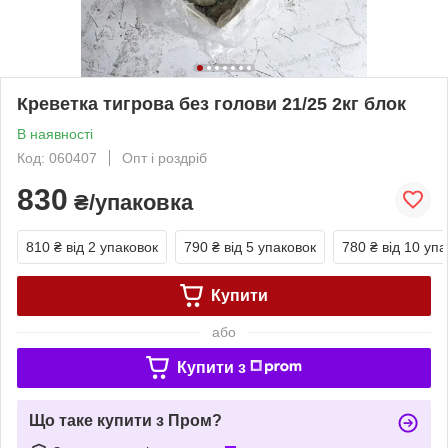
Креветка тигрова без голови 21/25 2кг блок
В наявності
Код: 060407
Опт і роздріб
830
₴/упаковка
810 ₴
від 2 упаковок
790 ₴
від 5 упаковок
780 ₴
від 10 уп
Купити
або
Купити з
Що таке купити з Пром?