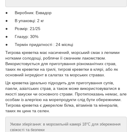
● Виробник: Еквадор
● В упаковці: 2 кг
● Розмір: 21/25
● Глазур: 30%
● Термін придатності : 24 місяці
Тигрова креветка має насичений, морський смак з легкими
нотками солодощі, роблячи її смачним лакомством.
Використовується для приготування різноманітних страв,
таких як креветки на грилі, тигрові креветки в клярі, або як
основний інгредієнт в салатах та морських стравах.
Ця креветка ідеально підходить для приготування супів,
паели, азіатських страв, а також може використовуватися в
якості закуски чи основного страви. Протипоказань немає, але
особам із алергією на морепродукти слід бути обережними.
Тигрова креветка є джерелом білка, вітамінів та мінералів,
таких як цинк та селен.
Умови зберігання: в морозильній камері 18°C для збереження
свіжості та безпеки