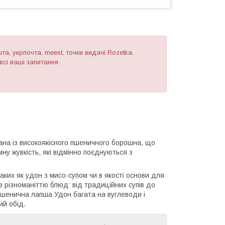
а, укрпочта, meest, точки видачі Rozetka.
сі ваші запитання.
на із високоякісного пшеничного борошна, що
ну жувкість, які відмінно поєднуються з
ких як удон з мисо-супом чи в якості основи для
з різноманіттю блюд: від традиційних супів до
 Пшенична лапша Удон багата на вуглеводи і
ий обід.