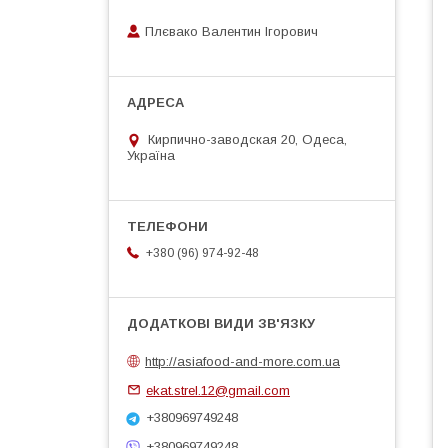
Плєвако Валентин Ігорович
Кирпично-заводская 20, Одеса,
Україна
+380 (96) 974-92-48
http://asiafood-and-more.com.ua
ekat.strel.12@gmail.com
+380969749248
+380969749248