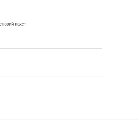
еновий пакет
і