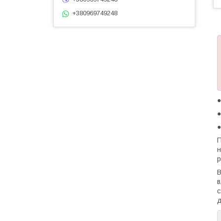
+380969749248
●
●
П
н
р
В
в
с
д