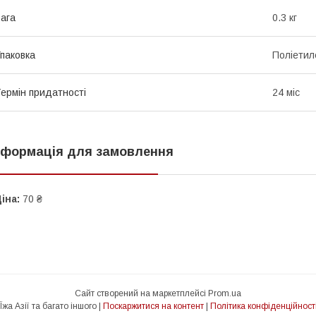
ага
0.3 кг
паковка
Поліетил
ермін придатності
24 міс
нформація для замовлення
іна:
70 ₴
Сайт створений на маркетплейсі
Prom.ua
Їжа Азії та багато іншого |
Поскаржитися на контент
|
Політика конфіденційност