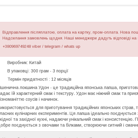
Відправлення післяплатою, оплата на картку, пром-оплата. Нова пошт
Надсилання замовлень щодня. Наші менеджери дадуть відповіді на в
+380969749248 viber / telegram / whats up
● Виробник: Китай
 В упаковці: 300 грам - 3 порції
 Термін придатності : 12 місяців
шенична локшина Удон - це традиційна японська лапша, приготова
адає їй характерний смак і текстуру. Удон має ніжний смак та приєм
ізноманіттю соусів і начинок.
икористовується для приготування традиційних японських страв, та
ласних кулінарних експериментів. Ця лапша ідеально поєднується 
хідної та західної кухні, надаючи унікальний смак і консистенцію.
обре поєднується з овочами та білками, створюючи ситний і смачн