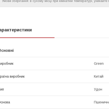
Умови зберігання: в сухому місці при кімнатній температурі, уникайте
арактеристики
Основні
иробник
Green
раїна виробник
Китай
ип
Удон
Основа
Пшеничн