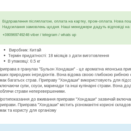
Відправлення післяплатою, оплата на картку, пром-оплата. Нова пошт
Надсилання замовлень щодня. Наші менеджери дадуть відповіді на в
+380969749248 viber / telegram / whats up
Виробник: Китай
Термін придатності: 18 місяців з дати виготовлення
В упаковці: 0.5 кг
риправа в гранулах "Бульон Хондаши" - це ароматна японська прип
нших природних інгредієнтів. Вона відома своєю глибокою рибною
мак багатьох страв. Приправу "Хондаши" використовують для підсо
ключаючи супи, соуси, маринади та інші кулінарні страви. Вона до
облячи страви неперевершеними.
ротипоказання до вживання приправи "Хондаши" зазвичай включаю
риправи. Приправа "Хондаши" містить різноманітні корисні складові,
мак та користу для організму