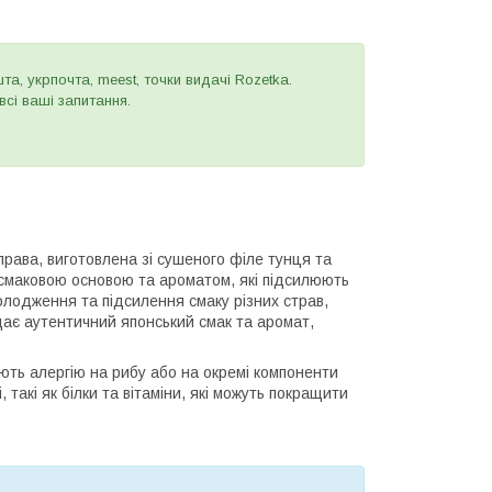
а, укрпочта, meest, точки видачі Rozetka.
сі ваші запитання.
рава, виготовлена зі сушеного філе тунця та
 смаковою основою та ароматом, які підсилюють
лодження та підсилення смаку різних страв,
дає аутентичний японський смак та аромат,
ть алергію на рибу або на окремі компоненти
 такі як білки та вітаміни, які можуть покращити