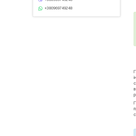
+380969749248
П
і
с
в
р
П
п
с