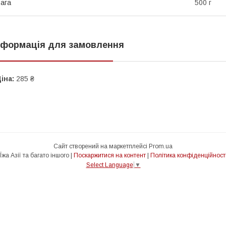
ага
500 г
нформація для замовлення
іна:
285 ₴
Сайт створений на маркетплейсі
Prom.ua
Їжа Азії та багато іншого |
Поскаржитися на контент
|
Політика конфіденційност
Select Language
▼