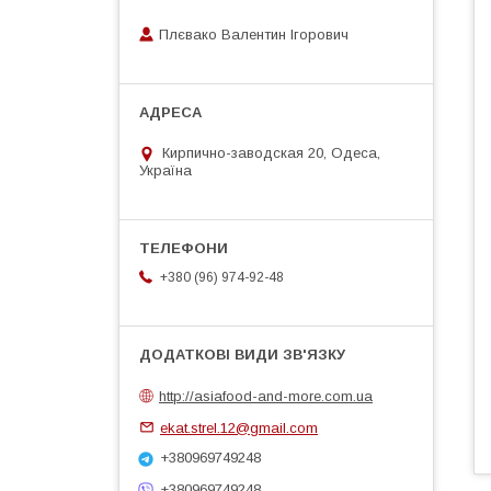
Плєвако Валентин Ігорович
Кирпично-заводская 20, Одеса,
Україна
+380 (96) 974-92-48
http://asiafood-and-more.com.ua
ekat.strel.12@gmail.com
+380969749248
+380969749248