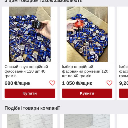
З цим товаром також замовляють
Соєвий соус порційний
Імбир порційний
Імби
фасований 120 шт 40
фасований рожевий 120
фас
грамів
шт по 40 грамів
грам
680
1 050
9,2
₴/ящик
₴/ящик
Купити
Купити
Подібні товари компанії