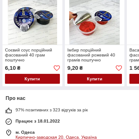
Соєвий соус порційний
Імбир порційний
Васа
фасований 40 грам
фасований рожевий 40
фасо
поштучно
грамів поштучно
грам
6,10
9,20
1 5
₴
₴
Купити
Купити
Про нас
97% позитивних з 323 відгуків за рік
Працює з 18.01.2022
м. Одеса
Кирпично-заводская 20, Одеса, Україна