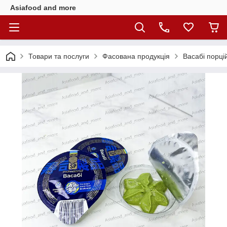
Asiafood and more
Товари та послуги
Фасована продукція
Васабі порці