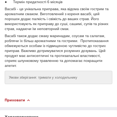
● Термін придатності 6 місяців
Васабі - це унікальна приправа, яка відома своїм гострим та
ароматним смаком. Виготовлений з кореня васабі, цей
порошок додає палкість і свіжість до ваших страв. Його
використовують як приправу до суші, сашимі, супів та різних
страв, надаючи їм неповторний смак.
Васабі також додає смаку маринадам, соусам та салатам,
роблячи їх більш ароматними та гострими. Протипоказання
обмежуються особам із підвищеною чутливістю до гострих
приправ. Важливо дотримуватися розумних дозувань. Цей
продукт має антисептичні та протизапальні властивості,
сприяє шлунковому травленню та допомагає покращити
апетит.
Умови зберігання: тримати у холодильнику
Приховати