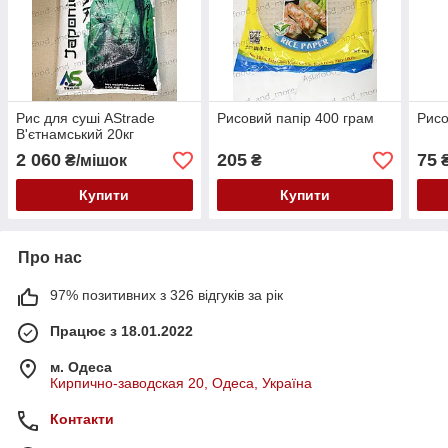
Рис для суші AStrade
Рисовий папір 400 грам
Рисо
В'єтнамський 20кг
2 060
205
75
₴/мішок
₴
₴
Купити
Купити
Про нас
97% позитивних з 326 відгуків за рік
Працює з 18.01.2022
м. Одеса
Кирпично-заводская 20, Одеса, Україна
Контакти