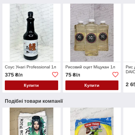
Соус Унагі Professional 1л
Рисовий оцет Міцукан 1л
Рис 
DAIC
375
75
₴/л
₴/л
2 6
Купити
Купити
Подібні товари компанії