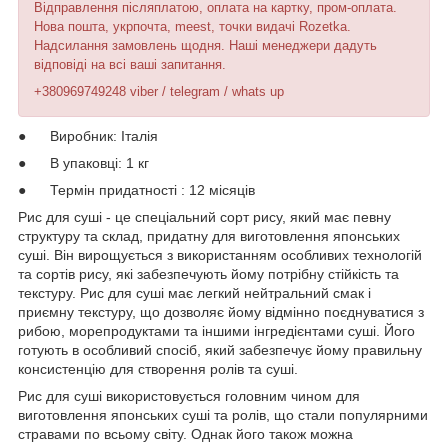
Відправлення післяплатою, оплата на картку, пром-оплата.
Нова пошта, укрпочта, meest, точки видачі Rozetka.
Надсилання замовлень щодня. Наші менеджери дадуть
відповіді на всі ваші запитання.
+380969749248 viber / telegram / whats up
● Виробник: Італія
● В упаковці: 1 кг
● Термін придатності : 12 місяців
Рис для суші - це спеціальний сорт рису, який має певну
структуру та склад, придатну для виготовлення японських
суші. Він вирощується з використанням особливих технологій
та сортів рису, які забезпечують йому потрібну стійкість та
текстуру. Рис для суші має легкий нейтральний смак і
приємну текстуру, що дозволяє йому відмінно поєднуватися з
рибою, морепродуктами та іншими інгредієнтами суші. Його
готують в особливий спосіб, який забезпечує йому правильну
консистенцію для створення ролів та суші.
Рис для суші використовується головним чином для
виготовлення японських суші та ролів, що стали популярними
стравами по всьому світу. Однак його також можна