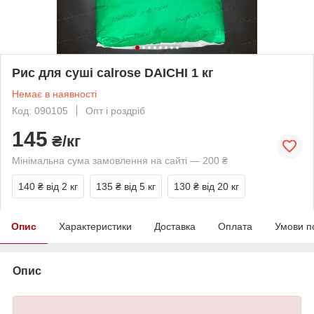
Рис для суші calrose DAICHI 1 кг
Немає в наявності
Код: 090105
Опт і роздріб
145
₴/кг
Мінімальна сума замовлення на сайті — 200 ₴
140 ₴
від 2 кг
135 ₴
від 5 кг
130 ₴
від 20 кг
Опис
Характеристики
Доставка
Оплата
Умови п
Опис