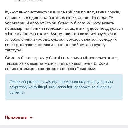
Кунжут використовується в кулінарії для приготування соусів,
начинок, солодощів та багатьох інших страв. Він надає їм
характерний аромат і смак. Семена білого кунжуту мають
неймовірний ніжний і горіховий смак, який чудово поєднується
з іншими інгредієнтами. Кунжут широко використовується в
хлібобулочних виробах, сушках, соусах, салатах і солодких
випічці, надаючи стравам неповторний смак і хрустку
текстуру.
Семена білого кунжуту багаті важливими мікроелементами,
такими як кальцій та магній, і вітамінами групи В. Вони
сприяють зміцненню кісток та нервової системи.
Умови зберігання: в сухому і прохолодному місці, у щільно
закритому контейнері, щоб запобігти вологості та зберегти
свіжість.
Приховати