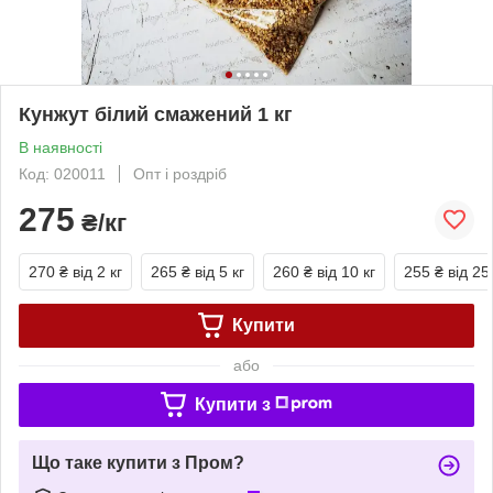
Кунжут білий смажений 1 кг
В наявності
Код: 020011
Опт і роздріб
275
₴/кг
270 ₴
від 2 кг
265 ₴
від 5 кг
260 ₴
від 10 кг
255 ₴
від 25
Купити
або
Купити з
Що таке купити з Пром?