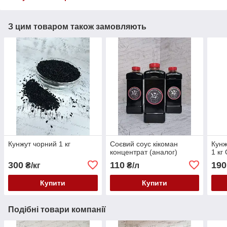
З цим товаром також замовляють
Кунжут чорний 1 кг
Соєвий соус кікоман
Кунж
концентрат (аналог)
1 кг
300
110
190
₴/кг
₴/л
Купити
Купити
Подібні товари компанії