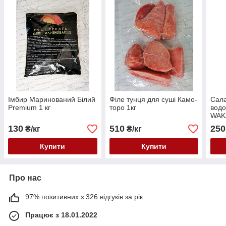
Імбир Маринований Білий
Філе тунця для суші Камо-
Сала
Premium 1 кг
торо 1кг
водо
WAK
130
510
250
₴/кг
₴/кг
Купити
Купити
Про нас
97% позитивних з 326 відгуків за рік
Працює з 18.01.2022