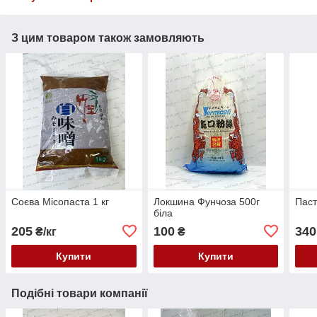
З цим товаром також замовляють
Соєва Місопаста 1 кг
Локшина Фунчоза 500г
Паст
біла
205
100
340
₴/кг
₴
Купити
Купити
Подібні товари компанії