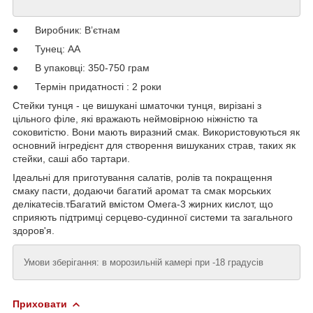
● Виробник: Вʼєтнам
● Тунец: АА
● В упаковці: 350-750 грам
● Термін придатності : 2 роки
Стейки тунця - це вишукані шматочки тунця, вирізані з
цільного філе, які вражають неймовірною ніжністю та
соковитістю. Вони мають виразний смак. Використовуються як
основний інгредієнт для створення вишуканих страв, таких як
стейки, саші або тартари.
Ідеальні для приготування салатів, ролів та покращення
смаку пасти, додаючи багатий аромат та смак морських
делікатесів.тБагатий вмістом Омега-3 жирних кислот, що
сприяють підтримці серцево-судинної системи та загального
здоров'я.
Умови зберігання: в морозильній камері при -18 градусів
Приховати