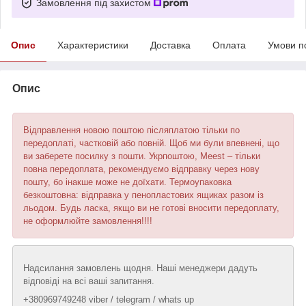
Замовлення під захистом
Опис
Характеристики
Доставка
Оплата
Умови п
Опис
Відправлення новою поштою післяплатою тільки по
передоплаті, частковій або повній. Щоб ми були впевнені, що
ви заберете посилку з пошти. Укрпоштою, Meest – тільки
повна передоплата, рекомендуємо відправку через нову
пошту, бо інакше може не доїхати. Термоупаковка
безкоштовна: відправка у пенопластових ящиках разом із
льодом. Будь ласка, якщо ви не готові вносити передоплату,
не оформлюйте замовлення!!!!
Надсилання замовлень щодня. Наші менеджери дадуть
відповіді на всі ваші запитання.
+380969749248 viber / telegram / whats up