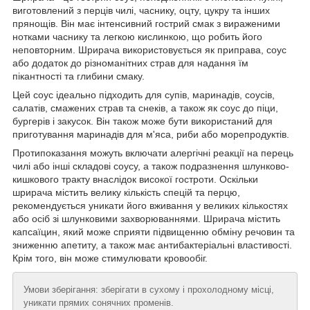
виготовлений з перців чилі, часнику, оцту, цукру та інших
прянощів. Він має інтенсивний гострий смак з вираженими
нотками часнику та легкою кислинкою, що робить його
неповторним. Шрирача використовується як приправа, соус
або додаток до різноманітних страв для надання їм
пікантності та глибини смаку.
Цей соус ідеально підходить для супів, маринадів, соусів,
салатів, смажених страв та снеків, а також як соус до піци,
бургерів і закусок. Він також може бути використаний для
приготування маринадів для м'яса, риби або морепродуктів.
Протипоказання можуть включати алергічні реакції на перець
чилі або інші складові соусу, а також подразнення шлунково-
кишкового тракту внаслідок високої гостроти. Оскільки
шрирача містить велику кількість спецій та перцю,
рекомендується уникати його вживання у великих кількостях
або осіб зі шлунковими захворюваннями. Шрирача містить
капсаїцин, який може сприяти підвищенню обміну речовин та
зниженню апетиту, а також має антибактеріальні властивості.
Крім того, він може стимулювати кровообіг.
Умови зберігання: зберігати в сухому і прохолодному місці,
уникати прямих сонячних променів.