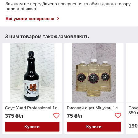
Законом не передбачено повернення та обмін даного товару
належної якості
Всі умови повернення
З цим товаром також замовляють
Соус Унагі Professional 1л
Рисовий оцет Міцукан 1л
Соус
850 
375
75
₴/л
₴/л
190
Купити
Купити