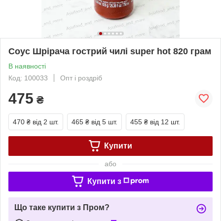
Соус Шрірача гострий чилі super hot 820 грам
В наявності
Код: 100033
Опт і роздріб
475
₴
470 ₴
від 2 шт.
465 ₴
від 5 шт.
455 ₴
від 12 шт.
Купити
або
Купити з
Що таке купити з Пром?