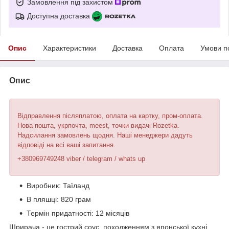
Замовлення під захистом
Доступна доставка
Опис
Характеристики
Доставка
Оплата
Умови п
Опис
Відправлення післяплатою, оплата на картку, пром-оплата.
Нова пошта, укрпочта, meest, точки видачі Rozetka.
Надсилання замовлень щодня. Наші менеджери дадуть
відповіді на всі ваші запитання.
+380969749248 viber / telegram / whats up
Виробник: Таїланд
В пляшці: 820 грам
Термін придатності: 12 місяців
Шрирача - це гострий соус, походженням з японської кухні,