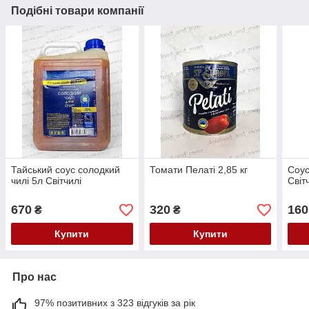
Подібні товари компанії
Тайський соус солодкий
Томати Пелаті 2,85 кг
Соус
чилі 5л Світчилі
Світ
670
320
160
₴
₴
Купити
Купити
Про нас
97% позитивних з 323 відгуків за рік