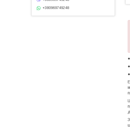
+380969749248
●
●
Е
м
п
Ц
п
д
З
ш