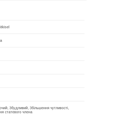
tkisel
на
аючий, Збудливий, Збільшення чутливості,
ня статевого члена