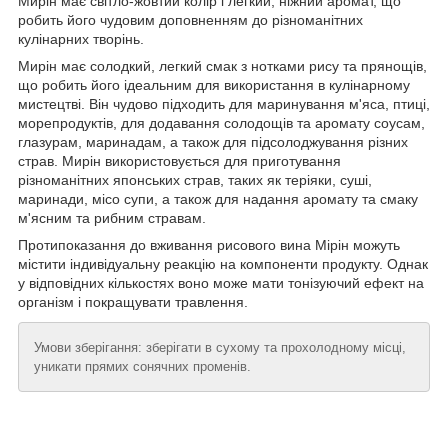
Мирін має світло-жовтий колір і легкий, ніжний аромат, що
робить його чудовим доповненням до різноманітних
кулінарних творінь.
Мирін має солодкий, легкий смак з нотками рису та прянощів,
що робить його ідеальним для використання в кулінарному
мистецтві. Він чудово підходить для маринування м'яса, птиці,
морепродуктів, для додавання солодощів та аромату соусам,
глазурам, маринадам, а також для підсолоджування різних
страв. Мирін використовується для приготування
різноманітних японських страв, таких як теріяки, суші,
маринади, місо супи, а також для надання аромату та смаку
м'ясним та рибним стравам.
Протипоказання до вживання рисового вина Мірін можуть
містити індивідуальну реакцію на компоненти продукту. Однак
у відповідних кількостях воно може мати тонізуючий ефект на
організм і покращувати травлення.
Умови зберігання: зберігати в сухому та прохолодному місці,
уникати прямих сонячних променів.