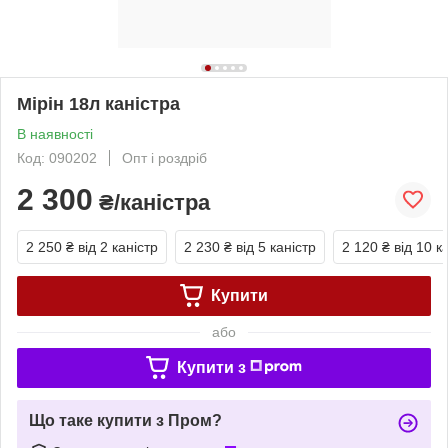
Мірін 18л каністра
В наявності
Код: 090202
Опт і роздріб
2 300
₴/каністра
2 250 ₴
від 2 каністр
2 230 ₴
від 5 каністр
2 120 ₴
від 10 к
Купити
або
Купити з
Що таке купити з Пром?