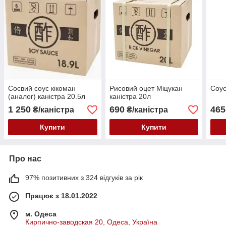
Соєвий соус кікоман
Рисовий оцет Міцукан
Соус
(аналог) каністра 20.5л
каністра 20л
1 250
690
465
₴/каністра
₴/каністра
Купити
Купити
Про нас
97% позитивних з 324 відгуків за рік
Працює з 18.01.2022
м. Одеса
Кирпично-заводская 20, Одеса, Україна