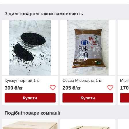
З цим товаром також замовляють
Кунжут чорний 1 кг
Соєва Місопаста 1 кг
Мірі
300
205
170
₴/кг
₴/кг
Купити
Купити
Подібні товари компанії