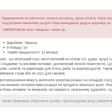
Відправлення післяплатою, оплата на картку, пром-оплата. Нова пошт
Надсилання замовлень щодня. Наші менеджери дадуть відповіді на в
+380969749248 viber / telegram / whats up
Виробник: Україна
В пляшці: 5л
Термін придатності: 12 місяців
нагі - це японський соус, виготовлений на основі сої, цукру, вугра 
і сладкими та кислими нотками, доповнений легкою пікантністю. Це
олів, салатів та маринадів для м'яса, риби та морепродуктів. Так
апікання страв або як соус для гарнірів.
ротипоказання можуть включати алергічні реакції на складові соусу
оли виникає несприятлива реакція на продукти японської кухні. Унаг
к білки, вітаміни та мінерали, які сприяють загальному здоров'ю і пі
Умови зберігання: зберігати в сухому і прохолодному місці, уникати 