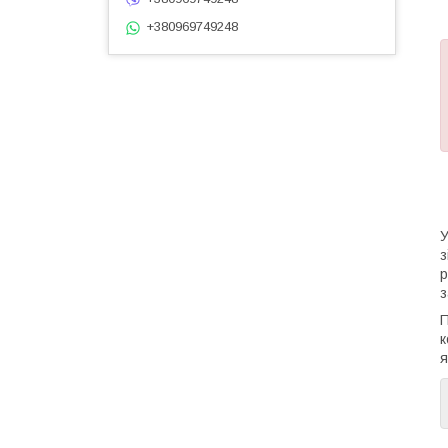
+380969749248
У
з
р
з
П
к
я