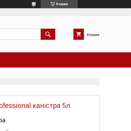
Кошик
Кошик
ofessional каністра 5л
ра