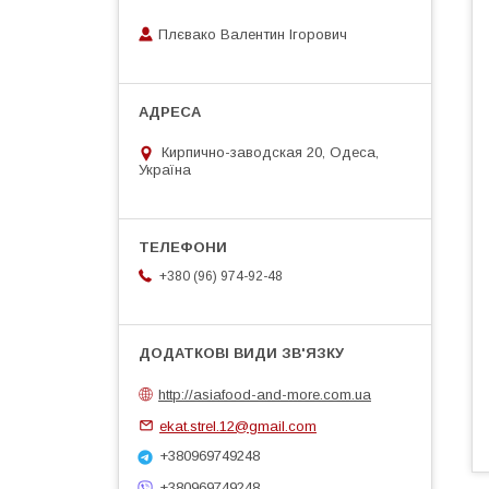
Плєвако Валентин Ігорович
Кирпично-заводская 20, Одеса,
Україна
+380 (96) 974-92-48
http://asiafood-and-more.com.ua
ekat.strel.12@gmail.com
+380969749248
+380969749248