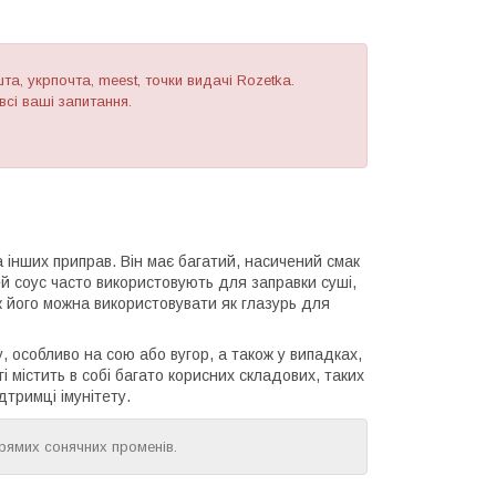
а, укрпочта, meest, точки видачі Rozetka.
сі ваші запитання.
та інших приправ. Він має багатий, насичений смак
й соус часто використовують для заправки суші,
ож його можна використовувати як глазурь для
, особливо на сою або вугор, а також у випадках,
і містить в собі багато корисних складових, таких
дтримці імунітету.
прямих сонячних променів.