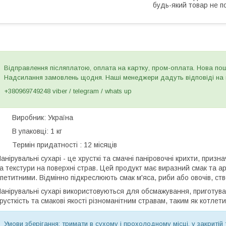
будь-який товар не п
Відправлення післяплатою, оплата на картку, пром-оплата. Нова пошт
Надсилання замовлень щодня. Наші менеджери дадуть відповіді на в
+380969749248 viber / telegram / whats up
● Виробник: Україна
 В упаковці: 1 кг
 Термін придатності : 12 місяців
анірувальні сухарі - це хрусткі та смачні паніровочні крихти, приз
а текстури на поверхні страв. Цей продукт має виразний смак та а
петитними. Відмінно підкреслюють смак м'яса, риби або овочів, ств
анірувальні сухарі використовуються для обсмажування, приготув
русткість та смакові якості різноманітним стравам, таким як котлети,
Умови зберігання: тримати в сухому і прохолодному місці, у закритій 