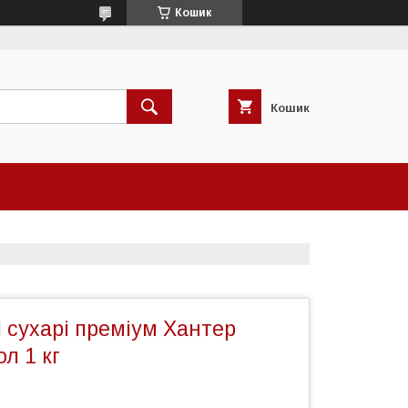
Кошик
Кошик
 сухарі преміум Хантер
л 1 кг