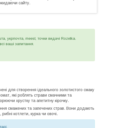
окидаючи сайту.
а, укрпочта, meest, точки видачі Rozetka.
сі ваші запитання.
начені для створення ідеального золотистого смаку
ромат, які роблять страви смачними та
орюючи хрустку та апетитну кірочку.
ання смажених та запечених страв. Вони додають
 рибні котлети, курка чи овочі.
тарі.