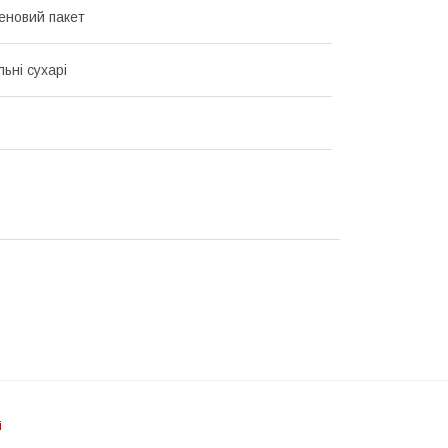
еновий пакет
ьні сухарі
і