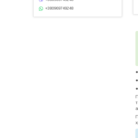
+380969749248
●
●
П
т
а
П
х