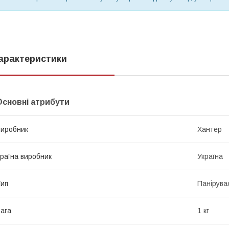
арактеристики
Основні атрибути
иробник
Хантер
раїна виробник
Україна
ип
Панірувал
ага
1 кг