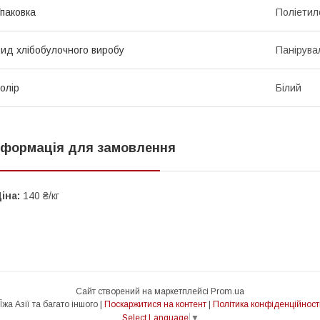
паковка
Поліетил
ид хлібобулочного виробу
Панірувал
олір
Білий
нформація для замовлення
іна:
140 ₴/кг
Сайт створений на маркетплейсі
Prom.ua
Їжа Азії та багато іншого |
Поскаржитися на контент
|
Політика конфіденційност
Select Language
▼