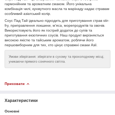
гармонійним та ароматним смаком. Його унікальна
комбінація чилі, кунжутного масла та марінаду надає стравам
особливий азіатський колір.
Соус Пад Тай ідеально підходить для приготування страв stir-
fry, приправлення локшини, м'яса, морепродуктів та овочів.
Використовують його як гострий додаток до супів та
приготування екзотичних соусів. Наш продукт вирізняється
високою якістю та тайським ароматом, роблячи його
першовиборним для тих, хто цінує справжні смаки Азії.
Умови зберігання: зберігати в сухому та прохолодному місці,
уникаючи прямого сонячного світла.
Приховати
Характеристики
Основні