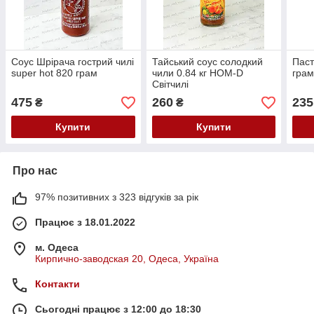
Соус Шрірача гострий чилі
Тайський соус солодкий
Паст
super hot 820 грам
чили 0.84 кг HOM-D
гра
Світчилі
475
260
235
₴
₴
Купити
Купити
Про нас
97% позитивних з 323 відгуків за рік
Працює з 18.01.2022
м. Одеса
Кирпично-заводская 20, Одеса, Україна
Контакти
Сьогодні працює з 12:00 до 18:30