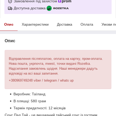
Замовлення під захистом
Доступна доставка
Опис
Характеристики
Доставка
Оплата
Умови п
Опис
Відправлення післяплатою, оплата на картку, пром-оплата.
Нова пошта, укрпочта, meest, точки видачі Rozetka.
Надсилання замовлень щодня. Наші менеджери дадуть
відповіді на всі ваші запитання.
+380969749248 viber / telegram / whats up
Виробник: Таїланд
В пляшці: 580 грам
Термін придатності: 12 місяців
Соус Пад Тай - це вишуканий тайський соус із гострим,