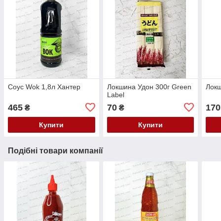
Соус Wok 1,8л Хантер
Локшина Удон 300г Green
Локш
Label
465
70
170
₴
₴
Купити
Купити
Подібні товари компанії