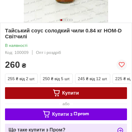
Тайський соус солодкий чили 0.84 кг HOM-D
Світчилі
В наявності
Код: 100009
Опт і роздріб
260
₴
255 ₴
від 2 шт.
250 ₴
від 5 шт.
245 ₴
від 12 шт.
225 ₴
ві
Купити
або
Купити з
Що таке купити з Пром?