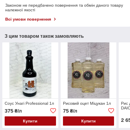
Законом не передбачено повернення та обмін даного товару
належної якості
Всі умови повернення
З цим товаром також замовляють
Соус Унагі Professional 1л
Рисовий оцет Міцукан 1л
Рис 
DAIC
375
75
₴/л
₴/л
2 6
Купити
Купити