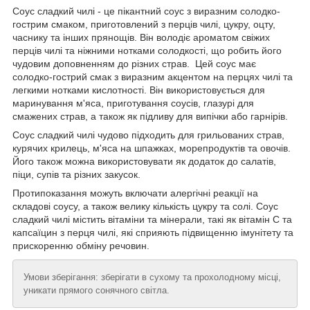
Соус сладкий чилі - це пікантний соус з виразним солодко-
гострим смаком, приготовлений з перців чилі, цукру, оцту,
часнику та інших прянощів. Він володіє ароматом свіжих
перців чилі та ніжними нотками солодкості, що робить його
чудовим доповненням до різних страв. Цей соус має
солодко-гострий смак з виразним акцентом на перцях чилі та
легкими нотками кислотності. Він використовується для
маринування м'яса, приготування соусів, глазурі для
смажених страв, а також як підливу для випічки або гарнірів.
Соус сладкий чилі чудово підходить для грильованих страв,
курячих крилець, м'яса на шпажках, морепродуктів та овочів.
Його також можна використовувати як додаток до салатів,
піци, супів та різних закусок.
Протипоказання можуть включати алергічні реакції на
складові соусу, а також велику кількість цукру та солі. Соус
сладкий чилі містить вітаміни та мінерали, такі як вітамін C та
капсаїцин з перця чилі, які сприяють підвищенню імунітету та
прискоренню обміну речовин.
Умови зберігання: зберігати в сухому та прохолодному місці,
уникати прямого сонячного світла.