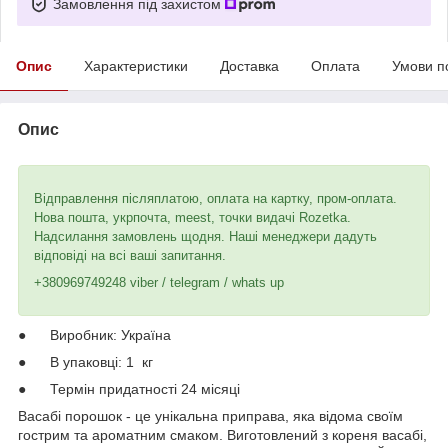
Замовлення під захистом
Опис
Характеристики
Доставка
Оплата
Умови п
Опис
Відправлення післяплатою, оплата на картку, пром-оплата.
Нова пошта, укрпочта, meest, точки видачі Rozetka.
Надсилання замовлень щодня. Наші менеджери дадуть
відповіді на всі ваші запитання.
+380969749248 viber / telegram / whats up
● Виробник: Україна
● В упаковці: 1 кг
● Термін придатності 24 місяці
Васабі порошок - це унікальна приправа, яка відома своїм
гострим та ароматним смаком. Виготовлений з кореня васабі,