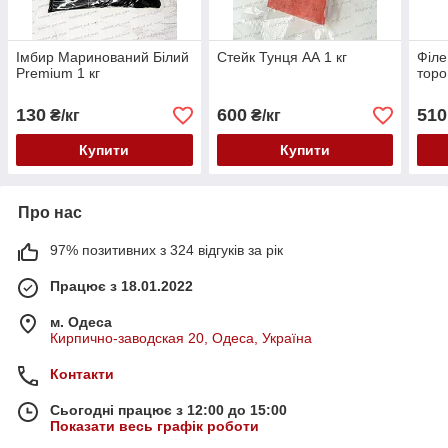
Імбир Маринований Білий
Стейк Тунця АА 1 кг
Філе
Premium 1 кг
торо
130
600
510
₴/кг
₴/кг
Купити
Купити
Про нас
97% позитивних з 324 відгуків за рік
Працює з 18.01.2022
м. Одеса
Кирпично-заводская 20, Одеса, Україна
Контакти
Сьогодні працює з 12:00 до 15:00
Показати весь графік роботи