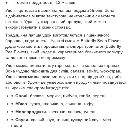
● Термін придатності : 12 місяців
Удон - це товста пшенична лапша, родом з Японії. Вона
відрізняється м'якою текстурою, нейтральним смаком та
ситністю. Удон - універсальний продукт, який можна
використовувати в різних стравах.
Традиційна лапша удон виготовляється з пшеничного
борошна, води та солі. Удон зі смаком Butterfly Bean Flower
додатково містить порошок квітів кліторії тройчатої (Butterfly
Pea Flower), який надає їй характерного блакитного кольору
та легкого горіхового присмаку.
Удон можна вживати як у гарячих, так і в холодних стравах.
Вона чудово підходить для супів, салатів, stir-fry, wok-страв.
Удон також можна використовувати як гарнір до м'яса, риби
або овочів. Удон - це універсальний продукт, який поєднується
з широким спектром інгредієнтів:
Овочі:
броколі, морква, цибуля, гриби, перець
М'ясо:
курка, яловичина, свинина, тофу
Морепродукти:
креветки, лосось, тунець
Соуси:
соєвий соус, теріякі, кунжутний соус, місо-
паста