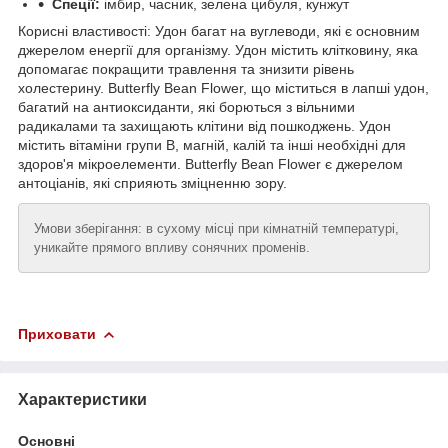
Спеції:
імбир, часник, зелена цибуля, кунжут
Корисні властивості: Удон багат на вуглеводи, які є основним
джерелом енергії для організму. Удон містить клітковину, яка
допомагає покращити травлення та знизити рівень
холестерину. Butterfly Bean Flower, що міститься в лапші удон,
багатий на антиоксиданти, які борються з вільними
радикалами та захищають клітини від пошкоджень. Удон
містить вітаміни групи B, магній, калій та інші необхідні для
здоров'я мікроелементи. Butterfly Bean Flower є джерелом
антоціанів, які сприяють зміцненню зору.
Умови зберігання: в сухому місці при кімнатній температурі,
уникайте прямого впливу сонячних променів.
Приховати
Характеристики
Основні