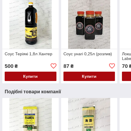
Соус Теріякі 1,8л Хантер
Соус унагі 0,25л (розлив)
Локш
Labe
500
87
70
₴
₴
Купити
Купити
Подібні товари компанії