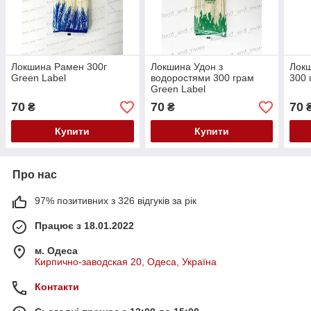
Локшина Рамен 300г
Локшина Удон з
Локш
Green Label
водоростями 300 грам
300 
Green Label
70
70
70
₴
₴
Купити
Купити
Про нас
97% позитивних з 326 відгуків за рік
Працює з 18.01.2022
м. Одеса
Кирпично-заводская 20, Одеса, Україна
Контакти