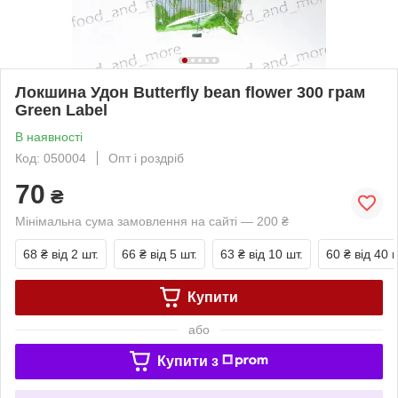
Локшина Удон Butterfly bean flower 300 грам
Green Label
В наявності
Код: 050004
Опт і роздріб
70
₴
Мінімальна сума замовлення на сайті — 200 ₴
68 ₴
від 2 шт.
66 ₴
від 5 шт.
63 ₴
від 10 шт.
60 ₴
від 40 ш
Купити
або
Купити з