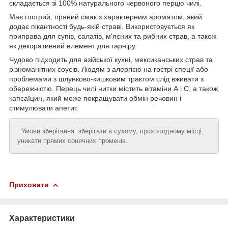
складається зі 100% натурального червоного перцю чилі.
Має гострий, пряний смак з характерним ароматом, який
додає пікантності будь-якій страві. Використовується як
приправа для супів, салатів, м'ясних та рибних страв, а також
як декоративний елемент для гарніру.
Чудово підходить для азійської кухні, мексиканських страв та
різноманітних соусів. Людям з алергією на гострі спеції або
проблемами з шлунково-кишковим трактом слід вживати з
обережністю. Перець чилі нитки містить вітаміни А і С, а також
капсаїцин, який може покращувати обмін речовин і
стимулювати апетит.
Умови зберігання: зберігати в сухому, прохолодному місці,
уникати прямих сонячних променів.
Приховати
Характеристики