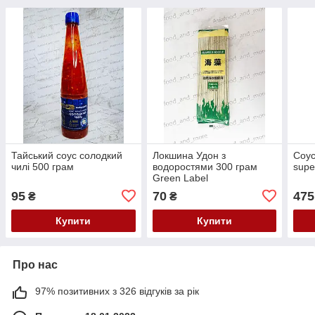
Тайський соус солодкий
Локшина Удон з
Соус
чилі 500 грам
водоростями 300 грам
supe
Green Label
95
70
475
₴
₴
Купити
Купити
Про нас
97% позитивних з 326 відгуків за рік